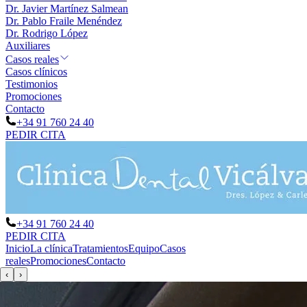
Dr. Javier Martínez Salmean
Dr. Pablo Fraile Menéndez
Dr. Rodrigo López
Auxiliares
Casos reales
Casos clínicos
Testimonios
Promociones
Contacto
+34 91 760 24 40
PEDIR CITA
+34 91 760 24 40
PEDIR CITA
Inicio
La clínica
Tratamientos
Equipo
Casos
reales
Promociones
Contacto
‹
›