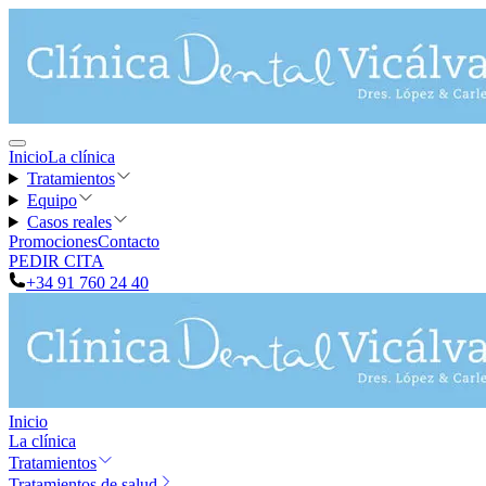
Inicio
La clínica
Tratamientos
Equipo
Casos reales
Promociones
Contacto
PEDIR CITA
+34 91 760 24 40
Inicio
La clínica
Tratamientos
Tratamientos de salud