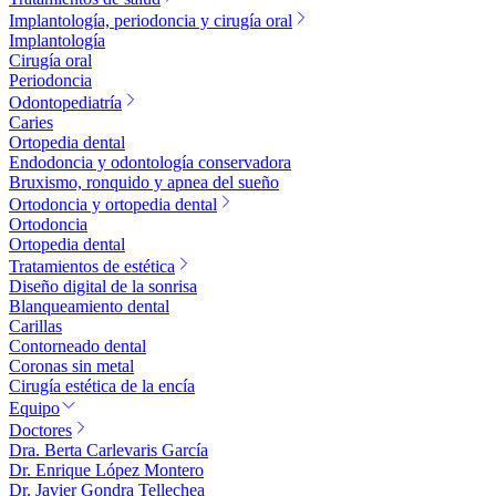
Implantología, periodoncia y cirugía oral
Implantología
Cirugía oral
Periodoncia
Odontopediatría
Caries
Ortopedia dental
Endodoncia y odontología conservadora
Bruxismo, ronquido y apnea del sueño
Ortodoncia y ortopedia dental
Ortodoncia
Ortopedia dental
Tratamientos de estética
Diseño digital de la sonrisa
Blanqueamiento dental
Carillas
Contorneado dental
Coronas sin metal
Cirugía estética de la encía
Equipo
Doctores
Dra. Berta Carlevaris García
Dr. Enrique López Montero
Dr. Javier Gondra Tellechea