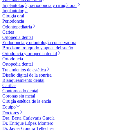
Implantología, periodoncia y cirugía oral
Implantología
Cirugía oral
Periodoncia
Odontopediatría
Caries
Ortopedia dental
Endodoncia y odontología conservadora
Bruxismo, ronquido y apnea del sueño
Ortodoncia y ortopedia dental
Ortodoncia
Ortopedia dental
Tratamientos de estética
Diseño digital de la sonrisa
Blanqueamiento dental
Carillas
Contorneado dental
Coronas sin metal
Cirugía estética de la encía
Equipo
Doctores
Dra. Berta Carlevaris García
Dr. Enrique López Montero
Dr. Javier Gondra Tellechea