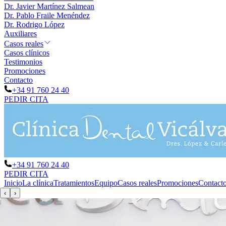
Dr. Javier Martínez Salmean
Dr. Pablo Fraile Menéndez
Dr. Rodrigo López
Auxiliares
Casos reales
Casos clínicos
Testimonios
Promociones
Contacto
+34 91 760 24 40
PEDIR CITA
+34 91 760 24 40
PEDIR CITA
Inicio
La clínica
Tratamientos
Equipo
Casos reales
Promociones
Contact
‹
›