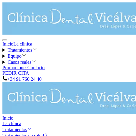
Inicio
La clínica
Tratamientos
Equipo
Casos reales
Promociones
Contacto
PEDIR CITA
+34 91 760 24 40
Inicio
La clínica
Tratamientos
Tratamientos de salud