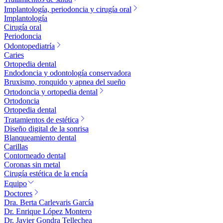
Implantología, periodoncia y cirugía oral
Implantología
Cirugía oral
Periodoncia
Odontopediatría
Caries
Ortopedia dental
Endodoncia y odontología conservadora
Bruxismo, ronquido y apnea del sueño
Ortodoncia y ortopedia dental
Ortodoncia
Ortopedia dental
Tratamientos de estética
Diseño digital de la sonrisa
Blanqueamiento dental
Carillas
Contorneado dental
Coronas sin metal
Cirugía estética de la encía
Equipo
Doctores
Dra. Berta Carlevaris García
Dr. Enrique López Montero
Dr. Javier Gondra Tellechea