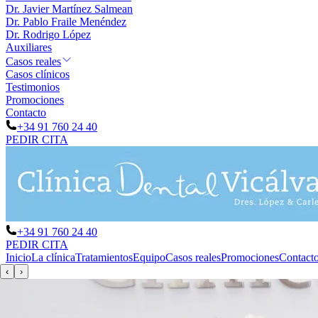
Dr. Javier Martínez Salmean
Dr. Pablo Fraile Menéndez
Dr. Rodrigo López
Auxiliares
Casos reales
Casos clínicos
Testimonios
Promociones
Contacto
+34 91 760 24 40
PEDIR CITA
+34 91 760 24 40
PEDIR CITA
Inicio
La clínica
Tratamientos
Equipo
Casos reales
Promociones
Contact
‹
›