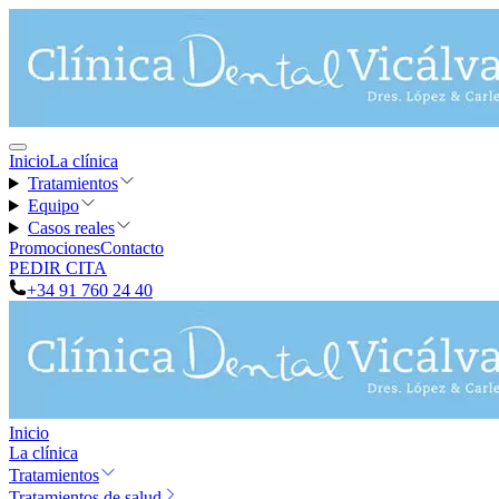
Inicio
La clínica
Tratamientos
Equipo
Casos reales
Promociones
Contacto
PEDIR CITA
+34 91 760 24 40
Inicio
La clínica
Tratamientos
Tratamientos de salud