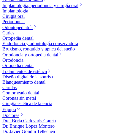
Implantología, periodoncia y cirugía oral
Implantología
Cirugía oral
Periodoncia
Odontopediatría
Caries
Ortopedia dental
Endodoncia y odontología conservadora
Bruxismo, ronquido y apnea del sueño
Ortodoncia y ortopedia dental
Ortodoncia
Ortopedia dental
Tratamientos de estética
Diseño digital de la sonrisa
Blanqueamiento dental
Carillas
Contorneado dental
Coronas sin metal
Cirugía estética de la encía
Equipo
Doctores
Dra. Berta Carlevaris García
Dr. Enrique López Montero
Dr. Javier Gondra Tellechea