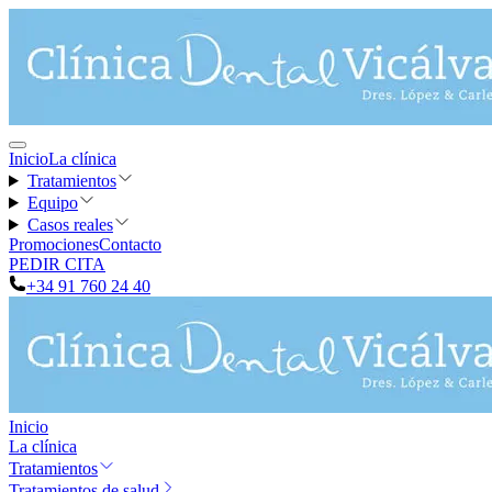
Inicio
La clínica
Tratamientos
Equipo
Casos reales
Promociones
Contacto
PEDIR CITA
+34 91 760 24 40
Inicio
La clínica
Tratamientos
Tratamientos de salud