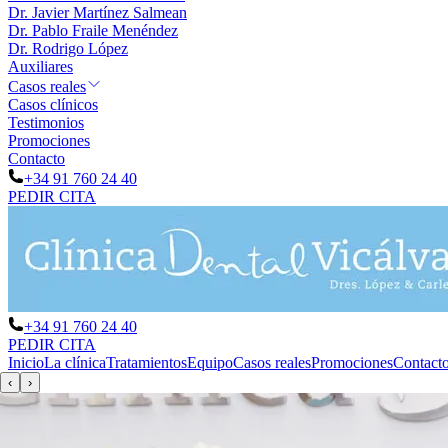
Dr. Javier Martínez Salmean
Dr. Pablo Fraile Menéndez
Dr. Rodrigo López
Auxiliares
Casos reales
Casos clínicos
Testimonios
Promociones
Contacto
+34 91 760 24 40
PEDIR CITA
+34 91 760 24 40
PEDIR CITA
Inicio
La clínica
Tratamientos
Equipo
Casos reales
Promociones
Contact
‹
›