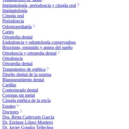
Implantología, periodoncia y cirugía oral
Implantología
Cirugía oral
Periodoncia
Odontopediatría
Caries
Ortopedia dental
Endodoncia y odontología conservadora
Bruxismo, ronquido y apnea del sueño
Ortodoncia y ortopedia dental
Ortodoncia
Ortopedia dental
Tratamientos de estética
Diseño digital de la sonrisa
Blanqueamiento dental
Carillas
Contorneado dental
Coronas sin metal
Cirugía estética de la encía
Equipo
Doctores
Dra. Berta Carlevaris García
Dr. Enrique López Montero
Dr. Javier Gondra Tellechea