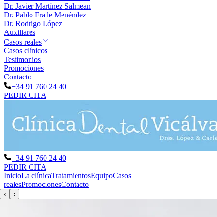
Dr. Javier Martínez Salmean
Dr. Pablo Fraile Menéndez
Dr. Rodrigo López
Auxiliares
Casos reales
Casos clínicos
Testimonios
Promociones
Contacto
+34 91 760 24 40
PEDIR CITA
+34 91 760 24 40
PEDIR CITA
Inicio
La clínica
Tratamientos
Equipo
Casos
reales
Promociones
Contacto
‹
›