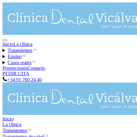
Inicio
La clínica
Tratamientos
Equipo
Casos reales
Promociones
Contacto
PEDIR CITA
+34 91 760 24 40
Inicio
La clínica
Tratamientos
Tratamientos de salud