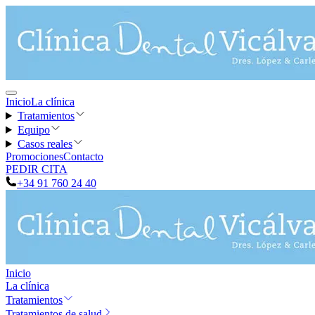
Inicio
La clínica
Tratamientos
Equipo
Casos reales
Promociones
Contacto
PEDIR CITA
+34 91 760 24 40
Inicio
La clínica
Tratamientos
Tratamientos de salud