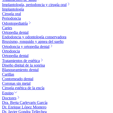
Implantología, periodoncia y cirugía oral
Implantología
Cirugía oral
Periodoncia
Odontopediatría
Caries
Ortopedia dental
Endodoncia y odontología conservadora
Bruxismo, ronquido y apnea del sueño
Ortodoncia y ortopedia dental
Ortodoncia
Ortopedia dental
Tratamientos de estética
Diseño digital de la sonrisa
Blanqueamiento dental
Carillas
Contorneado dental
Coronas sin metal
Cirugía estética de la encía
Equipo
Doctores
Dra. Berta Carlevaris García
Dr. Enrique López Montero
Dr. Javier Gondra Tellechea