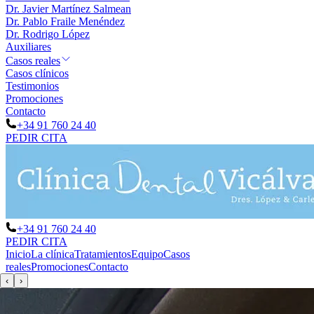
Dr. Javier Martínez Salmean
Dr. Pablo Fraile Menéndez
Dr. Rodrigo López
Auxiliares
Casos reales
Casos clínicos
Testimonios
Promociones
Contacto
+34 91 760 24 40
PEDIR CITA
+34 91 760 24 40
PEDIR CITA
Inicio
La clínica
Tratamientos
Equipo
Casos
reales
Promociones
Contacto
‹
›