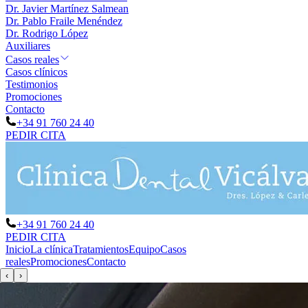
Dr. Javier Martínez Salmean
Dr. Pablo Fraile Menéndez
Dr. Rodrigo López
Auxiliares
Casos reales
Casos clínicos
Testimonios
Promociones
Contacto
+34 91 760 24 40
PEDIR CITA
+34 91 760 24 40
PEDIR CITA
Inicio
La clínica
Tratamientos
Equipo
Casos
reales
Promociones
Contacto
‹
›