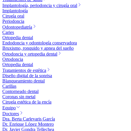
Implantología, periodoncia y cirugía oral
Implantología
Cirugía oral
Periodoncia
Odontopediatría
Caries
Ortopedia dental
Endodoncia y odontología conservadora
Bruxismo, ronquido y apnea del sueño
Ortodoncia y ortopedia dental
Ortodoncia
Ortopedia dental
Tratamientos de estética
Diseño digital de la sonrisa
Blanqueamiento dental
Carillas
Contorneado dental
Coronas sin metal
Cirugía estética de la encía
Equipo
Doctores
Dra. Berta Carlevaris García
Dr. Enrique López Montero
Dr. Javier Gondra Tellechea