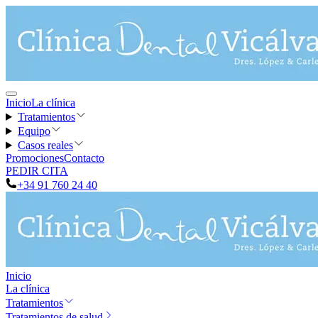
Inicio
La clínica
Tratamientos
Equipo
Casos reales
Promociones
Contacto
PEDIR CITA
+34 91 760 24 40
Inicio
La clínica
Tratamientos
Tratamientos de salud