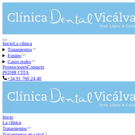
Inicio
La clínica
Tratamientos
Equipo
Casos reales
Promociones
Contacto
PEDIR CITA
+34 91 760 24 40
Inicio
La clínica
Tratamientos
Tratamientos de salud