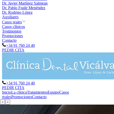
Dr. Javier Martínez Salmean
Dr. Pablo Fraile Menéndez
Dr. Rodrigo López
Auxiliares
Casos reales
Casos clínicos
Testimonios
Promociones
Contacto
+34 91 760 24 40
PEDIR CITA
+34 91 760 24 40
PEDIR CITA
Inicio
La clínica
Tratamientos
Equipo
Casos
reales
Promociones
Contacto
‹
›