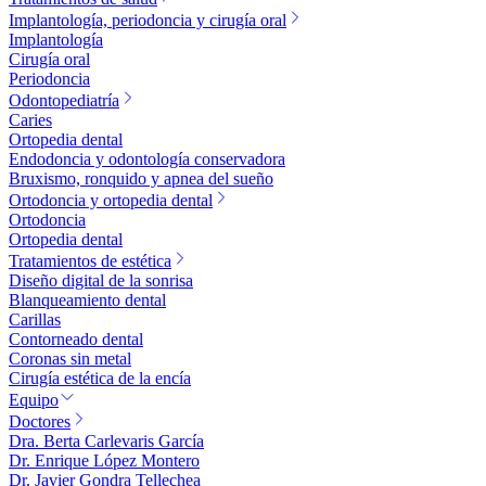
Implantología, periodoncia y cirugía oral
Implantología
Cirugía oral
Periodoncia
Odontopediatría
Caries
Ortopedia dental
Endodoncia y odontología conservadora
Bruxismo, ronquido y apnea del sueño
Ortodoncia y ortopedia dental
Ortodoncia
Ortopedia dental
Tratamientos de estética
Diseño digital de la sonrisa
Blanqueamiento dental
Carillas
Contorneado dental
Coronas sin metal
Cirugía estética de la encía
Equipo
Doctores
Dra. Berta Carlevaris García
Dr. Enrique López Montero
Dr. Javier Gondra Tellechea