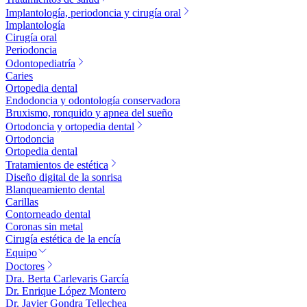
Implantología, periodoncia y cirugía oral
Implantología
Cirugía oral
Periodoncia
Odontopediatría
Caries
Ortopedia dental
Endodoncia y odontología conservadora
Bruxismo, ronquido y apnea del sueño
Ortodoncia y ortopedia dental
Ortodoncia
Ortopedia dental
Tratamientos de estética
Diseño digital de la sonrisa
Blanqueamiento dental
Carillas
Contorneado dental
Coronas sin metal
Cirugía estética de la encía
Equipo
Doctores
Dra. Berta Carlevaris García
Dr. Enrique López Montero
Dr. Javier Gondra Tellechea