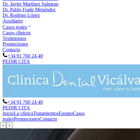
Dr. Javier Martínez Salmean
Dr. Pablo Fraile Menéndez
Dr. Rodrigo López
Auxiliares
Casos reales
Casos clínicos
Testimonios
Promociones
Contacto
+34 91 760 24 40
PEDIR CITA
+34 91 760 24 40
PEDIR CITA
Inicio
La clínica
Tratamientos
Equipo
Casos
reales
Promociones
Contacto
‹
›