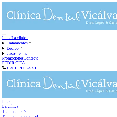
Inicio
La clínica
Tratamientos
Equipo
Casos reales
Promociones
Contacto
PEDIR CITA
+34 91 760 24 40
Inicio
La clínica
Tratamientos
Tratamientos de salud