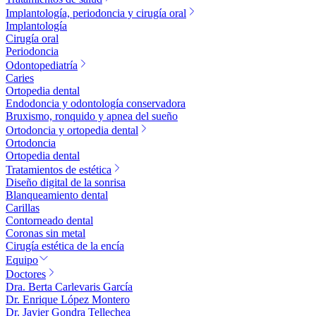
Implantología, periodoncia y cirugía oral
Implantología
Cirugía oral
Periodoncia
Odontopediatría
Caries
Ortopedia dental
Endodoncia y odontología conservadora
Bruxismo, ronquido y apnea del sueño
Ortodoncia y ortopedia dental
Ortodoncia
Ortopedia dental
Tratamientos de estética
Diseño digital de la sonrisa
Blanqueamiento dental
Carillas
Contorneado dental
Coronas sin metal
Cirugía estética de la encía
Equipo
Doctores
Dra. Berta Carlevaris García
Dr. Enrique López Montero
Dr. Javier Gondra Tellechea