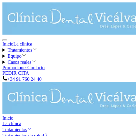
Inicio
La clínica
Tratamientos
Equipo
Casos reales
Promociones
Contacto
PEDIR CITA
+34 91 760 24 40
Inicio
La clínica
Tratamientos
Tratamientos de salud