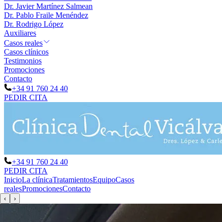
Dr. Javier Martínez Salmean
Dr. Pablo Fraile Menéndez
Dr. Rodrigo López
Auxiliares
Casos reales
Casos clínicos
Testimonios
Promociones
Contacto
+34 91 760 24 40
PEDIR CITA
+34 91 760 24 40
PEDIR CITA
Inicio
La clínica
Tratamientos
Equipo
Casos
reales
Promociones
Contacto
‹
›