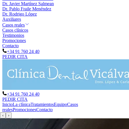
Dr. Javier Martínez Salmean
Dr. Pablo Fraile Menéndez
Dr. Rodrigo López
Auxiliares
Casos reales
Casos clínicos
Testimonios
Promociones
Contacto
+34 91 760 24 40
PEDIR CITA
+34 91 760 24 40
PEDIR CITA
Inicio
La clínica
Tratamientos
Equipo
Casos
reales
Promociones
Contacto
‹
›