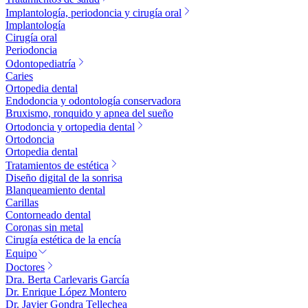
Implantología, periodoncia y cirugía oral
Implantología
Cirugía oral
Periodoncia
Odontopediatría
Caries
Ortopedia dental
Endodoncia y odontología conservadora
Bruxismo, ronquido y apnea del sueño
Ortodoncia y ortopedia dental
Ortodoncia
Ortopedia dental
Tratamientos de estética
Diseño digital de la sonrisa
Blanqueamiento dental
Carillas
Contorneado dental
Coronas sin metal
Cirugía estética de la encía
Equipo
Doctores
Dra. Berta Carlevaris García
Dr. Enrique López Montero
Dr. Javier Gondra Tellechea