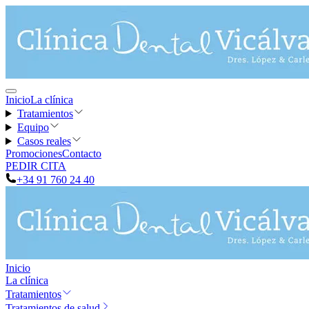
Inicio
La clínica
Tratamientos
Equipo
Casos reales
Promociones
Contacto
PEDIR CITA
+34 91 760 24 40
Inicio
La clínica
Tratamientos
Tratamientos de salud