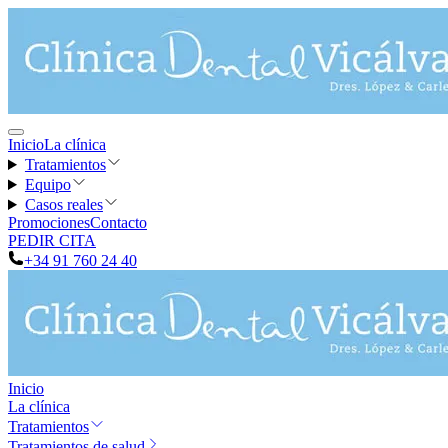
Inicio
La clínica
Tratamientos
Equipo
Casos reales
Promociones
Contacto
PEDIR CITA
+34 91 760 24 40
Inicio
La clínica
Tratamientos
Tratamientos de salud