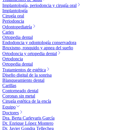
Implantología, periodoncia y cirugía oral
Implantología
Cirugía oral
Periodoncia
Odontopediatría
Caries
Ortopedia dental
Endodoncia y odontología conservadora
Bruxismo, ronquido y apnea del sueño
Ortodoncia y ortopedia dental
Ortodoncia
Ortopedia dental
Tratamientos de estética
Diseño digital de la sonrisa
Blanqueamiento dental
Carillas
Contorneado dental
Coronas sin metal
Cirugía estética de la encía
Equipo
Doctores
Dra. Berta Carlevaris García
Dr. Enrique López Montero
Dr. Javier Gondra Tellechea