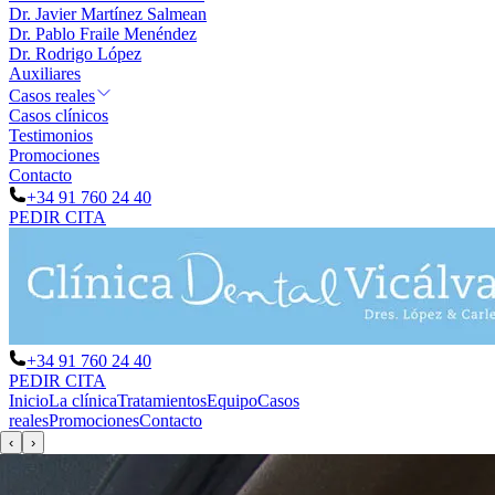
Dr. Javier Martínez Salmean
Dr. Pablo Fraile Menéndez
Dr. Rodrigo López
Auxiliares
Casos reales
Casos clínicos
Testimonios
Promociones
Contacto
+34 91 760 24 40
PEDIR CITA
+34 91 760 24 40
PEDIR CITA
Inicio
La clínica
Tratamientos
Equipo
Casos
reales
Promociones
Contacto
‹
›