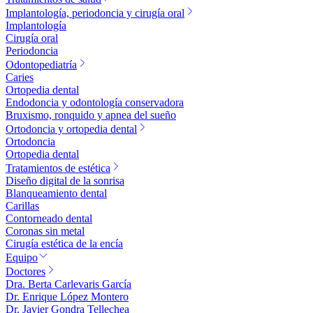
Implantología, periodoncia y cirugía oral
Implantología
Cirugía oral
Periodoncia
Odontopediatría
Caries
Ortopedia dental
Endodoncia y odontología conservadora
Bruxismo, ronquido y apnea del sueño
Ortodoncia y ortopedia dental
Ortodoncia
Ortopedia dental
Tratamientos de estética
Diseño digital de la sonrisa
Blanqueamiento dental
Carillas
Contorneado dental
Coronas sin metal
Cirugía estética de la encía
Equipo
Doctores
Dra. Berta Carlevaris García
Dr. Enrique López Montero
Dr. Javier Gondra Tellechea