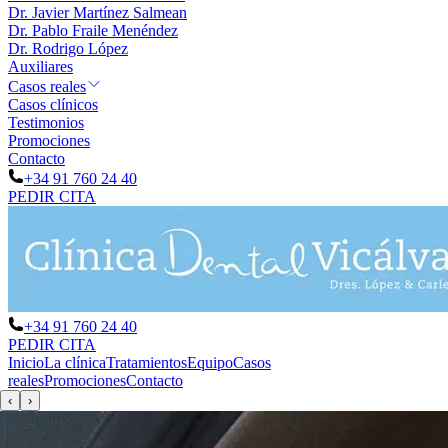
Dr. Javier Martínez Salmean
Dr. Pablo Fraile Menéndez
Dr. Rodrigo López
Auxiliares
Casos reales
Casos clínicos
Testimonios
Promociones
Contacto
+34 91 760 24 40
PEDIR CITA
+34 91 760 24 40
PEDIR CITA
Inicio
La clínica
Tratamientos
Equipo
Casos
reales
Promociones
Contacto
‹
›