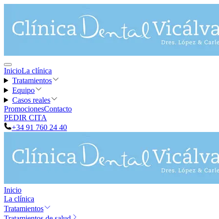
Inicio
La clínica
Tratamientos
Equipo
Casos reales
Promociones
Contacto
PEDIR CITA
+34 91 760 24 40
Inicio
La clínica
Tratamientos
Tratamientos de salud