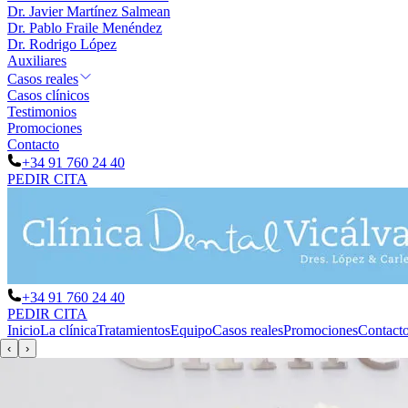
Dr. Javier Martínez Salmean
Dr. Pablo Fraile Menéndez
Dr. Rodrigo López
Auxiliares
Casos reales
Casos clínicos
Testimonios
Promociones
Contacto
+34 91 760 24 40
PEDIR CITA
+34 91 760 24 40
PEDIR CITA
Inicio
La clínica
Tratamientos
Equipo
Casos reales
Promociones
Contact
‹
›