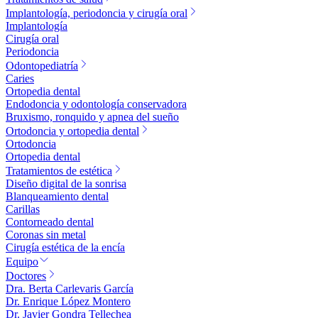
Implantología, periodoncia y cirugía oral
Implantología
Cirugía oral
Periodoncia
Odontopediatría
Caries
Ortopedia dental
Endodoncia y odontología conservadora
Bruxismo, ronquido y apnea del sueño
Ortodoncia y ortopedia dental
Ortodoncia
Ortopedia dental
Tratamientos de estética
Diseño digital de la sonrisa
Blanqueamiento dental
Carillas
Contorneado dental
Coronas sin metal
Cirugía estética de la encía
Equipo
Doctores
Dra. Berta Carlevaris García
Dr. Enrique López Montero
Dr. Javier Gondra Tellechea