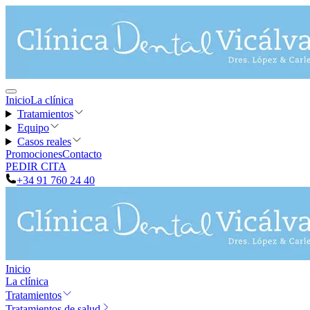
Inicio
La clínica
Tratamientos
Equipo
Casos reales
Promociones
Contacto
PEDIR CITA
+34 91 760 24 40
Inicio
La clínica
Tratamientos
Tratamientos de salud