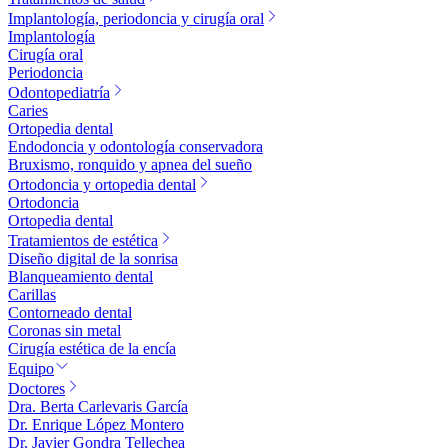
Implantología, periodoncia y cirugía oral
Implantología
Cirugía oral
Periodoncia
Odontopediatría
Caries
Ortopedia dental
Endodoncia y odontología conservadora
Bruxismo, ronquido y apnea del sueño
Ortodoncia y ortopedia dental
Ortodoncia
Ortopedia dental
Tratamientos de estética
Diseño digital de la sonrisa
Blanqueamiento dental
Carillas
Contorneado dental
Coronas sin metal
Cirugía estética de la encía
Equipo
Doctores
Dra. Berta Carlevaris García
Dr. Enrique López Montero
Dr. Javier Gondra Tellechea