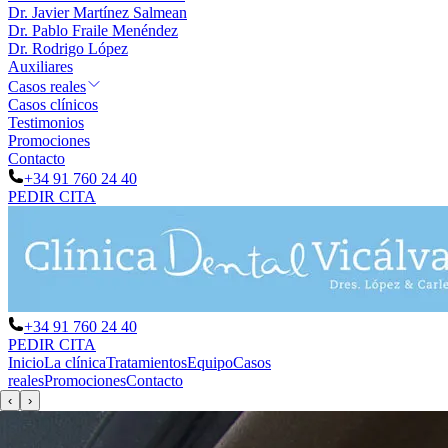
Dr. Javier Martínez Salmean
Dr. Pablo Fraile Menéndez
Dr. Rodrigo López
Auxiliares
Casos reales
Casos clínicos
Testimonios
Promociones
Contacto
+34 91 760 24 40
PEDIR CITA
+34 91 760 24 40
PEDIR CITA
Inicio
La clínica
Tratamientos
Equipo
Casos
reales
Promociones
Contacto
‹
›