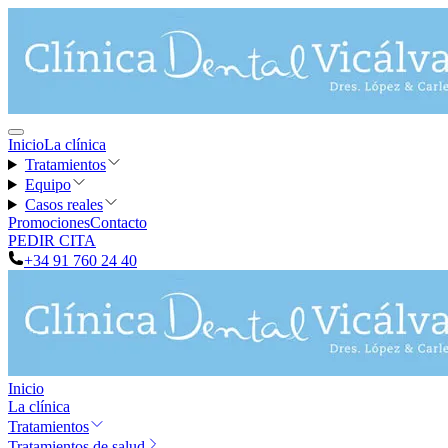
Inicio
La clínica
Tratamientos
Equipo
Casos reales
Promociones
Contacto
PEDIR CITA
+34 91 760 24 40
Inicio
La clínica
Tratamientos
Tratamientos de salud