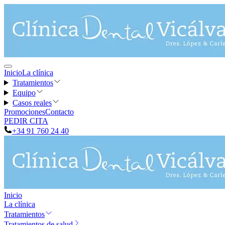
Inicio
La clínica
Tratamientos
Equipo
Casos reales
Promociones
Contacto
PEDIR CITA
+34 91 760 24 40
Inicio
La clínica
Tratamientos
Tratamientos de salud