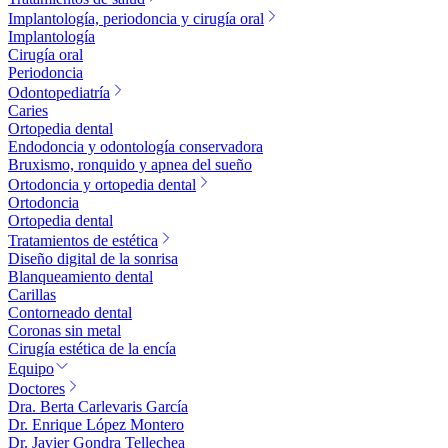
Implantología, periodoncia y cirugía oral
Implantología
Cirugía oral
Periodoncia
Odontopediatría
Caries
Ortopedia dental
Endodoncia y odontología conservadora
Bruxismo, ronquido y apnea del sueño
Ortodoncia y ortopedia dental
Ortodoncia
Ortopedia dental
Tratamientos de estética
Diseño digital de la sonrisa
Blanqueamiento dental
Carillas
Contorneado dental
Coronas sin metal
Cirugía estética de la encía
Equipo
Doctores
Dra. Berta Carlevaris García
Dr. Enrique López Montero
Dr. Javier Gondra Tellechea