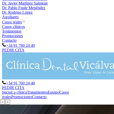
Dr. Javier Martínez Salmean
Dr. Pablo Fraile Menéndez
Dr. Rodrigo López
Auxiliares
Casos reales
Casos clínicos
Testimonios
Promociones
Contacto
+34 91 760 24 40
PEDIR CITA
+34 91 760 24 40
PEDIR CITA
Inicio
La clínica
Tratamientos
Equipo
Casos
reales
Promociones
Contacto
‹
›