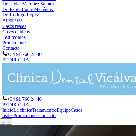
Dr. Javier Martínez Salmean
Dr. Pablo Fraile Menéndez
Dr. Rodrigo López
Auxiliares
Casos reales
Casos clínicos
Testimonios
Promociones
Contacto
+34 91 760 24 40
PEDIR CITA
+34 91 760 24 40
PEDIR CITA
Inicio
La clínica
Tratamientos
Equipo
Casos
reales
Promociones
Contacto
‹
›