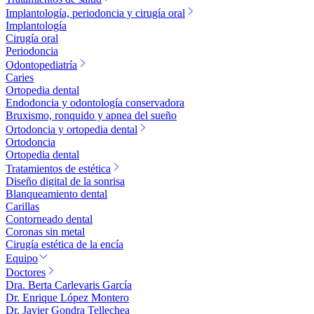
Implantología, periodoncia y cirugía oral
Implantología
Cirugía oral
Periodoncia
Odontopediatría
Caries
Ortopedia dental
Endodoncia y odontología conservadora
Bruxismo, ronquido y apnea del sueño
Ortodoncia y ortopedia dental
Ortodoncia
Ortopedia dental
Tratamientos de estética
Diseño digital de la sonrisa
Blanqueamiento dental
Carillas
Contorneado dental
Coronas sin metal
Cirugía estética de la encía
Equipo
Doctores
Dra. Berta Carlevaris García
Dr. Enrique López Montero
Dr. Javier Gondra Tellechea