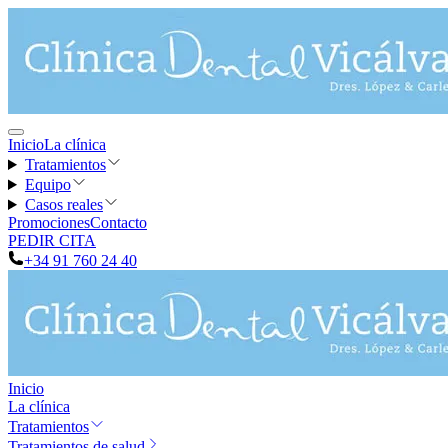
Inicio
La clínica
Tratamientos
Equipo
Casos reales
Promociones
Contacto
PEDIR CITA
+34 91 760 24 40
Inicio
La clínica
Tratamientos
Tratamientos de salud