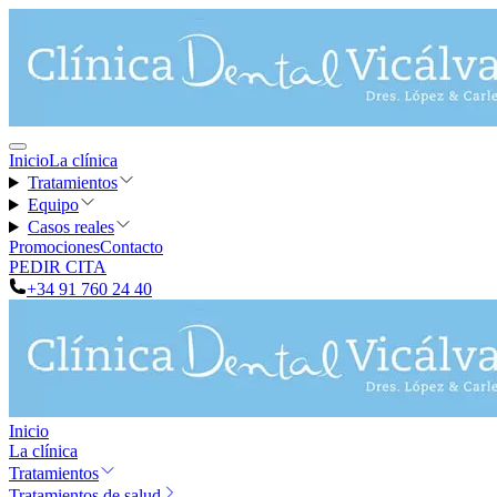
Inicio
La clínica
Tratamientos
Equipo
Casos reales
Promociones
Contacto
PEDIR CITA
+34 91 760 24 40
Inicio
La clínica
Tratamientos
Tratamientos de salud