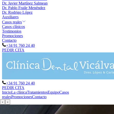
Dr. Javier Martínez Salmean
Dr. Pablo Fraile Menéndez
Dr. Rodrigo López
Auxiliares
Casos reales
Casos clínicos
Testimonios
Promociones
Contacto
+34 91 760 24 40
PEDIR CITA
+34 91 760 24 40
PEDIR CITA
Inicio
La clínica
Tratamientos
Equipo
Casos
reales
Promociones
Contacto
‹
›