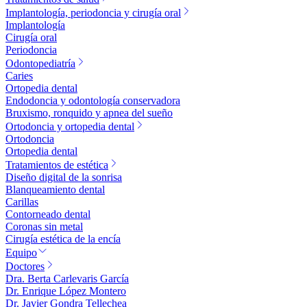
Implantología, periodoncia y cirugía oral
Implantología
Cirugía oral
Periodoncia
Odontopediatría
Caries
Ortopedia dental
Endodoncia y odontología conservadora
Bruxismo, ronquido y apnea del sueño
Ortodoncia y ortopedia dental
Ortodoncia
Ortopedia dental
Tratamientos de estética
Diseño digital de la sonrisa
Blanqueamiento dental
Carillas
Contorneado dental
Coronas sin metal
Cirugía estética de la encía
Equipo
Doctores
Dra. Berta Carlevaris García
Dr. Enrique López Montero
Dr. Javier Gondra Tellechea