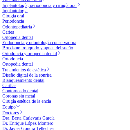
Implantología, periodoncia y cirugía oral
Implantología
Cirugía oral
Periodoncia
Odontopediatría
Caries
Ortopedia dental
Endodoncia y odontología conservadora
Bruxismo, ronquido y apnea del sueño
Ortodoncia y ortopedia dental
Ortodoncia
Ortopedia dental
Tratamientos de estética
Diseño digital de la sonrisa
Blanqueamiento dental
Carillas
Contorneado dental
Coronas sin metal
Cirugía estética de la encía
Equipo
Doctores
Dra. Berta Carlevaris García
Dr. Enrique López Montero
Dr. Javier Gondra Tellechea