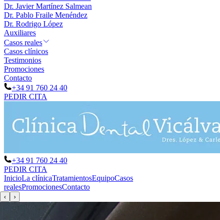
Dr. Javier Martínez Salmean
Dr. Pablo Fraile Menéndez
Dr. Rodrigo López
Auxiliares
Casos reales
Casos clínicos
Testimonios
Promociones
Contacto
+34 91 760 24 40
PEDIR CITA
+34 91 760 24 40
PEDIR CITA
Inicio
La clínica
Tratamientos
Equipo
Casos
reales
Promociones
Contacto
‹
›