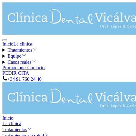
Inicio
La clínica
Tratamientos
Equipo
Casos reales
Promociones
Contacto
PEDIR CITA
+34 91 760 24 40
Inicio
La clínica
Tratamientos
Tratamientos de salud